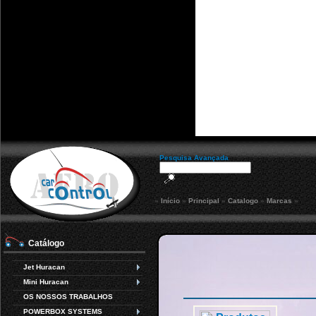
Pesquisa Avançada
»
Início
»
Principal
»
Catalogo
»
Marcas
»
Catálogo
Jet Huracan
Mini Huracan
OS NOSSOS TRABALHOS
POWERBOX SYSTEMS