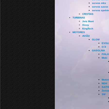
servos mks
servos savox
servos spekt
CRISTAIS
TURBINAS
Jets Munt
Xicoy
KingTech
MOTORES
AVIÃO
GLOW
EVOL
O.S
GASOLINA
FIALA
Moki
Motor
NGH
SAIT
Zenoa
3W