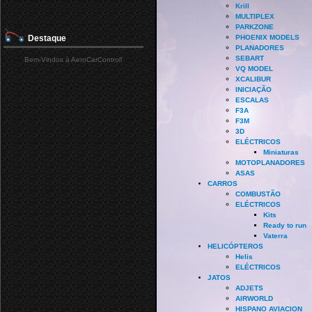
Krill
MULTIPLEX
PARKZONE
Destaque
PHOENIX MODELS
PLANADORES
SEBART
Bem-Vindos à AeroCarControl!
VQ MODEL
XCALIBUR
INICIAÇÃO
ESCALAS
F3A
F3M
3D
ELÉCTRICOS
Miniaturas
MOTOPLANADORES
ASAS
CARROS
COMBUSTÃO
ELÉCTRICOS
Kits
Ready to run
Vaterra
HELICÓPTEROS
Helis
ELÉCTRICOS
JATOS
ADJETS
AIRWORLD
HISPANO AVIACION