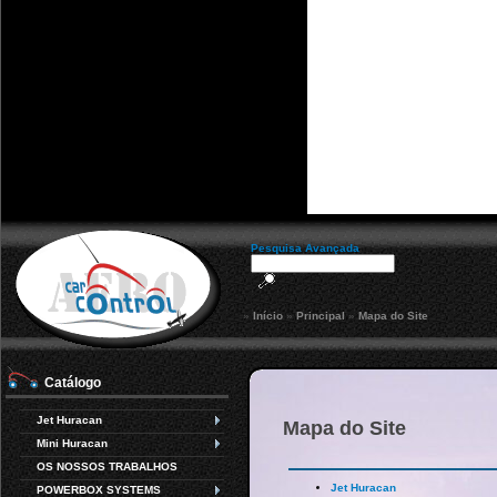
Pesquisa Avançada
»
Início
»
Principal
»
Mapa do Site
Catálogo
Jet Huracan
Mapa do Site
Mini Huracan
OS NOSSOS TRABALHOS
Jet Huracan
POWERBOX SYSTEMS