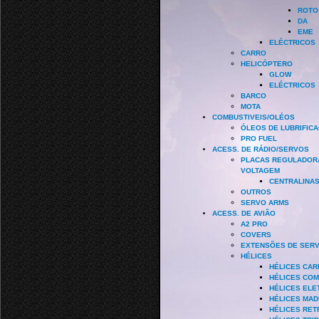
ROTO
DA
EME
ELÉCTRICOS
CARRO
HELICÓPTERO
GLOW
ELÉCTRICOS
BARCO
MOTA
COMBUSTIVEIS/OLÉOS
ÓLEOS DE LUBRIFIC
PRO FUEL
ACESS. DE RÁDIO/SERVOS
PLACAS REGULADOR
VOLTAGEM
CENTRALINA
OUTROS
SERVO ARMS
ACESS. DE AVIÃO
A2 PRO
COVERS
EXTENSÕES DE SER
HÉLICES
HÉLICES CA
HÉLICES CO
HÉLICES ELE
HÉLICES MAD
HÉLICES RET