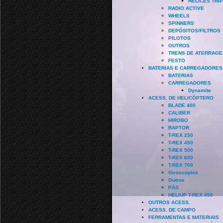
HÉLICES TRI
RADIO ACTIVE
WHEELS
SPINNERS
DEPÓSITOS/FILTROS
PILOTOS
OUTROS
TRENS DE ATERRAG
FESTO
BATERIAS E CARREGADORES
BATERIAS
CARREGADORES
Dynamite
ACESS. DE HELICÓPTERO
BLADE 400
CALIBER
HIROBO
RAPTOR
T-REX 250
T-REX 450
T-REX 500
T-REX 600
T-REX 700
Giroscopios
Outros
PÁS
HELIUP T-REX 450
OUTROS ACESS.
ACESS. DE CAMPO
FERRAMENTAS E MATERIAIS