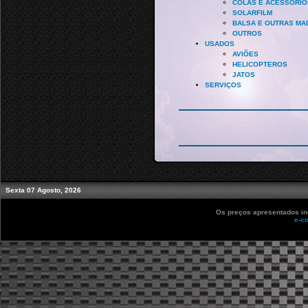
COLAS E ACESSÓRIO
SOLARFILM
BALSA E OUTRAS MA
OUTROS
USADOS
AVIÕES
HELICOPTEROS
JATOS
SERVIÇOS
Sexta 07 Agosto, 2026
Os preços apresentados inc
e-c