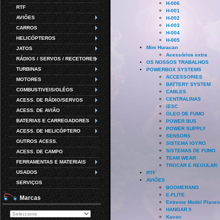
H-006
RTF
H-001
AVIÕES
H-002
H-003
CARROS
H-004
HELICÓPTEROS
H-005
Mini Huracan
JATOS
Acessórios extra
RÁDIOS / SERVOS / RECETORES
OS NOSSOS TRABALHOS
TURBINAS
POWERBOX SYSTEMS
ACCESSORIES
MOTORES
BATTERY SYSTEM
COMBUSTIVEIS/OLÉOS
CABLES
CENTRALINAS
ACESS. DE RÁDIO/SERVOS
iESC
ACESS. DE AVIÃO
ÓLEO DE FUMO
BATERIAS E CARREGADORES
POWER BUS
POWER SUPPLY
ACESS. DE HELICÓPTERO
SENSORS
OUTROS ACESS.
SISTEMA IGYRO
SISTEMAS DE FUMO
ACESS. DE CAMPO
TEAM WEAR
FERRAMENTAS E MATERIAIS
TROCAR E REGULAR
USADOS
RTF
AVIÕES
SERVIÇOS
BOOMERANG
E-FLITE
Marcas
Extreme Model Planes
HANGAR 9
Kavan