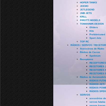
HOPER TANKS
JEEMO
JETLEGEND
JMB JETS
KRILL
PIROTTI MODELS
TOMAHAWK-DESIGN
Gliders
Kits
Prefabricated
Sport Jets
TOP RC
RÁDIOS / SERVOS / RECETO
Acessórios de Rádio
Rádios de Carros
Spektrum
Receptores
RECEPTORES
RECETORES J
RECETORES 
RECETORES 
Rádios de Aeromodel
RÁDIOS FUTA
RÁDIOS JETI
RÁDIOS POW
RÁDIOS SPE
SERVOS
acessórios de
servos futaba
servos kavan