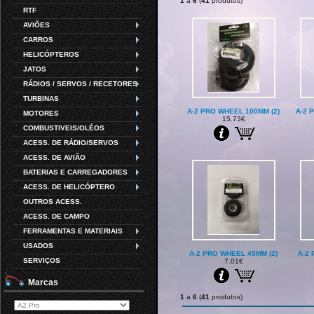
1
a
6
(
41
produtos)
RTF
AVIÕES
CARROS
HELICÓPTEROS
JATOS
RÁDIOS / SERVOS / RECETORES
TURBINAS
A-2 PRO WHEEL 100MM (2)
A-2 
MOTORES
15.73€
COMBUSTIVEIS/OLÉOS
ACESS. DE RÁDIO/SERVOS
ACESS. DE AVIÃO
BATERIAS E CARREGADORES
ACESS. DE HELICÓPTERO
OUTROS ACESS.
ACESS. DE CAMPO
FERRAMENTAS E MATERIAIS
USADOS
A-2 PRO WHEEL 45MM (2)
A-2 
SERVIÇOS
7.01€
Marcas
1
a
6
(
41
produtos)