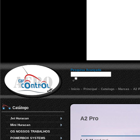
Pesquisa Avançada
»
Início
»
Principal
»
Catalogo
»
Marcas
»
A2 P
Catálogo
A2 Pro
Jet Huracan
Mini Huracan
OS NOSSOS TRABALHOS
POWERBOX SYSTEMS