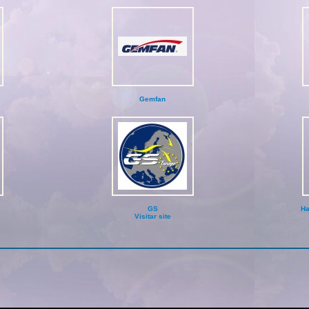
Gemfan
GS
Ha
Visitar site