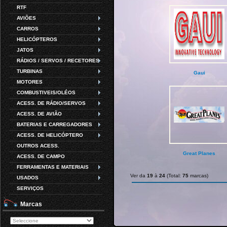
RTF
AVIÕES
CARROS
HELICÓPTEROS
JATOS
RÁDIOS / SERVOS / RECETORES
TURBINAS
Gaui
MOTORES
COMBUSTIVEIS/OLÉOS
ACESS. DE RÁDIO/SERVOS
ACESS. DE AVIÃO
BATERIAS E CARREGADORES
ACESS. DE HELICÓPTERO
OUTROS ACESS.
Great Planes
ACESS. DE CAMPO
FERRAMENTAS E MATERIAIS
Ver da
19
à
24
(Total:
75
marcas)
USADOS
SERVIÇOS
Marcas