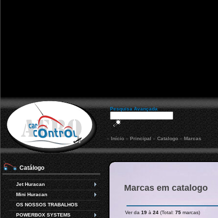
Pesquisa Avançada
»
Início
»
Principal
»
Catalogo
»
Marcas
Catálogo
Jet Huracan
Marcas em catalogo
Mini Huracan
OS NOSSOS TRABALHOS
Ver da
19
à
24
(Total:
75
marcas)
POWERBOX SYSTEMS