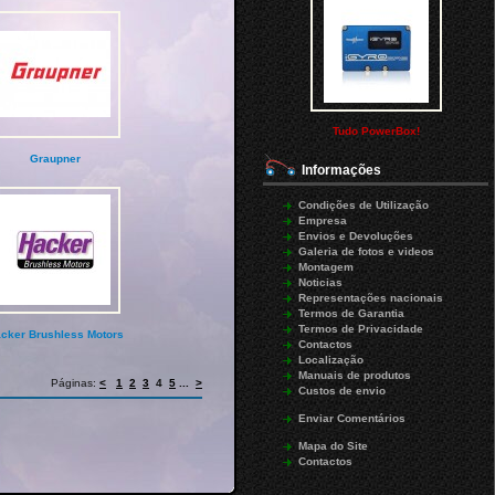
Tudo PowerBox!
Graupner
Informações
Condições de Utilização
Empresa
Envios e Devoluções
Galeria de fotos e videos
Montagem
Noticias
Representações nacionais
Termos de Garantia
Termos de Privacidade
cker Brushless Motors
Contactos
Localização
Manuais de produtos
Páginas:
<
1
2
3
4
5
...
>
Custos de envio
Enviar Comentários
Mapa do Site
Contactos