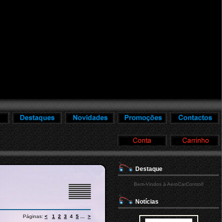
Destaque
Bem-Vindos à AeroCarControl!
Notícias
Páginas:
<
1
2
3
4
5
...
>