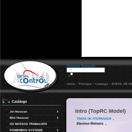
Pesquisa Avançada
»
Início
»
Principal
»
Catalogo
»
ACESS. DE A
Catálogo
Intro (TopRC Model)
Jet Huracan
Mini Huracan
TRENS DE ATERRAGEM
Electron Retracts
OS NOSSOS TRABALHOS
POWERBOX SYSTEMS