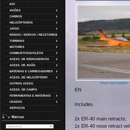
RTF
AVIÕES
CARROS
HELICÓPTEROS
JATOS
RÁDIOS / SERVOS / RECETORES
TURBINAS
MOTORES
COMBUSTIVEIS/OLÉOS
ACESS. DE RÁDIO/SERVOS
ACESS. DE AVIÃO
BATERIAS E CARREGADORES
ACESS. DE HELICÓPTERO
Clique para ampliar
OUTROS ACESS.
EN
ACESS. DE CAMPO
FERRAMENTAS E MATERIAIS
USADOS
Includes
SERVIÇOS
Marcas
2x ER-40 main retracts;
1x ER-40 nose retract wi