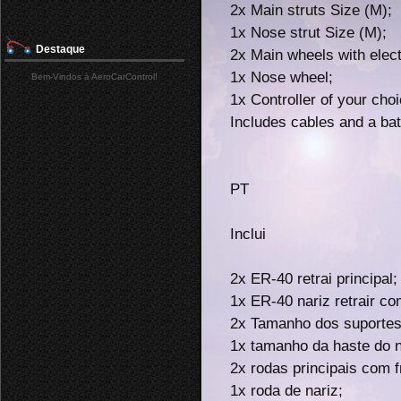
2x Main struts Size (M);
1x Nose strut Size (M);
Destaque
2x Main wheels with elec
1x Nose wheel;
Bem-Vindos à AeroCarControl!
1x Controller of your choi
Includes cables and a bat
PT
Inclui
2x ER-40 retrai principal;
1x ER-40 nariz retrair c
2x Tamanho dos suportes 
1x tamanho da haste do n
2x rodas principais com f
1x roda de nariz;